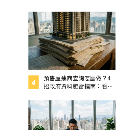
「虛坪」與「車位灌水」真
相
預售屋建商查詢怎麼做？4
招政府資料避雷指南：看透
建照與裁判書，遠離黑心建
商！