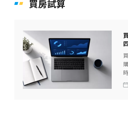
買房試算
時
開