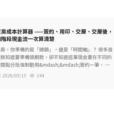
買房成本計算器 ——簽約、用印、交屋、交屋後，
四階段現金流一次算清楚
買房，你準備的是「總額」，還是「時間軸」？ 很多首
購族知道要準備頭期款，卻不知道這筆現金要在不同的
間點分批強制動用&mdash;&mdash;簽約一筆、 用
印完稅一筆、交屋一筆，交屋後還有裝潢和第一個月的
2026/05/15
144
房貸。任何一個階段現金卡住，整筆交易就可能面臨違
約風險。 這個計算器幫你把購屋的「時間軸」徹底攤
。試算過程不需留資料、不需加 LINE。 只要依序輸
入你的 7 個購屋參數，系統將動態拆解： 四個核心階
段：簽約、用印完稅、交屋、交屋後