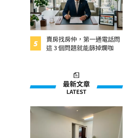
賣房找房仲，第一通電話問
這 3 個問題就能篩掉爛咖