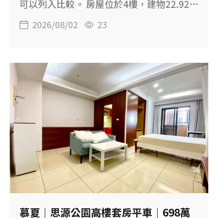
可以列入比較。 房屋位於4樓，建物22.92
固。
坪，規劃1房1廳1衛，主建物加陽台約17.65
2026/08/02
23
坪。前後設有雙陽台，廚房空間也比一般小
坪數產品完整， 適合單身、兩人家庭或有長
期自住需求的買方。 【這間房子的重點】
◆ 獨立1房1廳1衛，不是開放式套房 ◆ 主建
物加陽台約17.65坪 ◆ 前後雙陽台，空間運
用較有彈性 ◆ 廚房空間完整，適合有下廚
習慣的買方 ◆ 室內已有整理並加裝氣密窗
◆ 正春日路，對面即可搭乘公車 ◆ 鄰近商
場、公園及南崁溪沿線 ◆ 社區對寵物相對
友善 【物件基本資料】 社區：航空VISA 位
置：桃園市桃園區春日路 售價：768萬元 格
局：1房1廳1衛 建物坪數：22.92坪 主建
物：15.67坪 附屬建物：1.98坪 主建物＋陽
慕夏｜思源公園高樓套房平車｜698萬