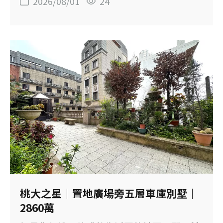
2026/08/01
24
廳2衛，主建物加陽台約33.90坪，另附平面
車位。 房屋位於邊間，兩套衛浴皆有對外
窗，適合家庭成員較多、需要書房，或希望
從三房換到四房的買方。 【這間房子的重
點】 ◆ 鄰近大業國小及周邊生活機能 ◆ 社
區門口旁有公車站 ◆ 4房2廳2衛，適合家庭
長期居住 ◆ 主建物約30坪，室內空間實在
◆ 位於7樓次頂樓，採光與通風良好 ◆ 邊間
位置，增加對外採光面 ◆ 兩套衛浴皆有對
外窗 ◆ 附B1平面車位 【物件基本資料】 社
區：博市 位置：桃園市桃園區民富二街 售
價：1,398萬元 格局：4房2廳2衛 建物坪
數：48.75坪 主建物：30.02坪 附屬建物：
桃大之星｜置地廣場旁五層車庫別墅｜
3.88坪 主建物＋陽台：約33.90坪 土地坪
2860萬
數：8.06坪 樓層：7樓／共8樓 屋齡：約