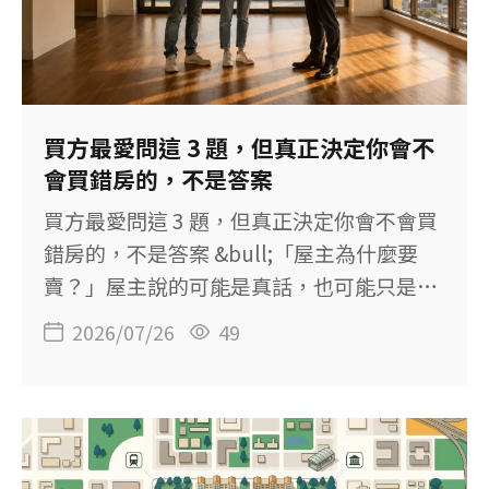
基本資料】 社區：麗寶翰林苑 位置：桃園
市桃園區文中路 售價：1,498萬元 格局：3
房2廳2衛 建物坪數：43.96坪，含車位約
8.20坪 主建物：23.30坪 附屬建物：3.24坪
主建物＋陽台：約26.16坪 土地坪數：4.28
買方最愛問這 3 題，但真正決定你會不
坪 樓層：3樓／共14樓 屋齡：約22.8年 車
會買錯房的，不是答案
位：固定坡道平面車位 登記用途：住家用
買方最愛問這 3 題，但真正決定你會不會買
【三房空間，適合長期居住】 這間的優勢在
錯房的，不是答案 &bull;「屋主為什麼要
於格局與總價相對務實。三房、兩套衛浴，
賣？」屋主說的可能是真話，也可能只是部
再加上一個平面車位，對首購家庭或
分事實，而這些你通常很難查證。這題的答
2026/07/26
49
案，參考就好。 &bull;「這間房子賣多久
了？」只要你持續看房、追蹤市場，答案其
實早就在心裡，不太需要特別問。 &bull;
「屋主底價多少？」基於受託義務與職業倫
理，仲介不應任意揭露委託人的底價。就算