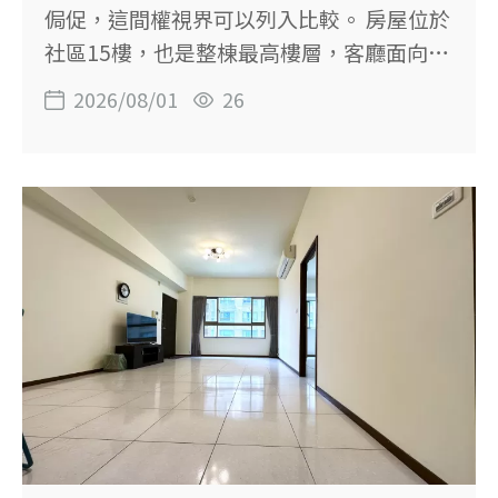
數：79.76坪 主建物：67.42坪 附屬建物：
侷促，這間權視界可以列入比較。 房屋位於
8.47坪 主建物＋陽台：約71.67坪 土地坪
社區15樓，也是整棟最高樓層，客廳面向向
數：23.89坪 樓層：1至4樓／共4樓
陽公園。建物29.55坪，主建物加陽台約
2026/08/01
26
20.11坪，規劃2房1廳1衛，另有獨立玄關與
前後雙陽台。 這間的重點不只有高樓景觀，
而是兩房格局仍保有相對完整的室內空間，
適合首購族、兩人家庭，或希望多留一間書
房的買方。 【這間房子的重點】 ◆ 位於15
樓頂樓，視野與採光條件突出 ◆ 客廳面向
向陽公園，窗外有公園綠意 ◆ 主建物加陽
台約20.11坪，兩房空間不顯侷促 ◆ 獨立玄
關設計，可規劃鞋櫃與落塵區 ◆ 前後雙陽
台，洗衣晾曬與收納較有彈性 ◆ 室內已有
裝潢，屋況維護良好 ◆ 鄰近力行市場，日
常生鮮採買方便 ◆ 社區旁即有便利商店