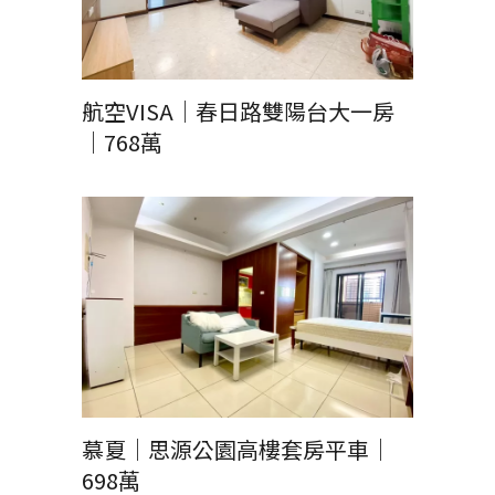
航空VISA｜春日路雙陽台大一房
｜768萬
慕夏｜思源公園高樓套房平車｜
698萬