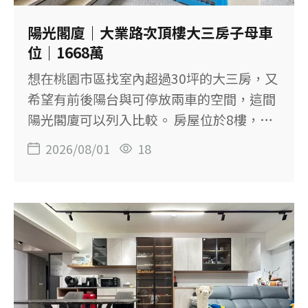
置：桃園市八德區義勇街 售價：2,860萬元
格局：4房2廳5衛 建物坪數：88.04坪 主建
陽光閣廈｜大業路次頂樓大三房子母車
物：78.10坪 附屬建物：7.53坪 主建物＋陽
位｜1668萬
台：約83.10坪 土地坪數：26.03坪 樓層：1
想在桃園市區找室內超過30坪的大三房，又
至5樓／共5樓 屋齡：約19.9年 車位：一樓
希望有前後陽台與可停放兩車的空間，這間
獨立車庫固定車位 單價：約32.49萬元／坪
陽光閣廈可以列入比較。 房屋位於8樓，為9
登記用途：住
層華廈的次頂樓，建物49.88坪，規劃3房2
2026/08/01
18
廳2衛，主建物加陽台約32.69坪。 刊登資料
標示子母車位，適合家中有雙車需求的家庭
進一步了解。 【這間房子的重點】 ◆ 8樓次
頂樓，採光與通風條件良好 ◆ 3房2廳2衛，
主建物加陽台約32.69坪 ◆ 前後雙陽台，生
活與工作陽台可分開使用 ◆ 主臥衛浴設有
對外窗 ◆ 玄關外有陽台空間，可規劃落塵
區 ◆ 子母車位 ◆ 室內使用空間實在 ◆ 鄰近