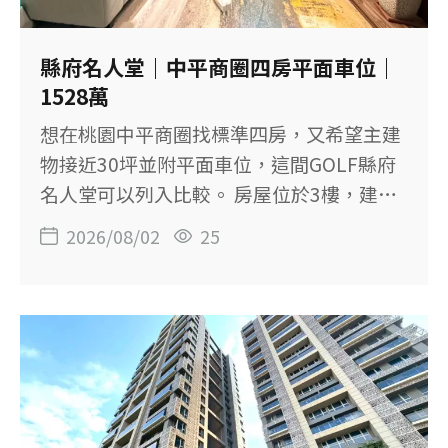
8.92坪 主建物：10.29坪 附屬建物：0.66坪
主建物＋陽台：約10.95坪 土地坪數：1.94
縣府名人堂｜中平商圈四房平面車位｜
坪 樓層：14樓／共15樓 屋齡：約19.1年 車
1528萬
位：固定坡道平面車位 登記用途：住家用
想在桃園中平商圈找標準四房，又希望主建
【低總價也能有平面車位】 一般低總價一房
物接近30坪並附平面車位，這間GOLF縣府
產品，最常犧牲的就是停車條件。這間總價
名人堂可以列入比較。 房屋位於3樓，建物
698萬
54.84坪，規劃4房2廳2衛，主建物加陽台約
2026/08/02
25
31.85坪，另附固定坡道平面車位。 社區採
單層雙併，客廳面向中庭，適合重視室內空
間與居住環境的換屋家庭。 【這間房子的重
點】 ◆ 標準4房2廳2衛，適合換屋家庭 ◆
主建物加陽台約31.85坪 ◆ 客廳面向社區中
庭，減少主要道路車流干擾 ◆ 單層雙併，
樓層住戶較單純 ◆ 附固定坡道平面車位 ◆