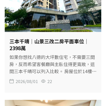
社區提供24小時管理 ◆ 社區旁有公園綠地
◆ 位於中平商圈生活圈 【物件基本資料】
社區：GOLF縣府名人堂 位置：桃園市桃園
區宏昌十街 售價：1,528萬元 格局：4房2廳
2衛 建物坪數：54.84坪，含車位約9.69坪
主建物：29.54坪 附屬建物：2.80坪 主建物
三本千晴｜山景三改二房平面車位｜
＋陽台：約31.85坪 土地坪數：7.91坪 樓
2398萬
層：3樓／共12樓 屋齡：約19.8年 車位：坡
如果你想找八德的大坪數住宅，不需要三間
道平面車位 登記用途：住家用 【標準四
房，反而希望客餐廳與主臥住得更寬敞，這
房，適合長期居住】 這間保有標準四房格
間三本千晴可以列入比較。 房屋位於14樓，
局，主
建物58.14坪，原始三房調整為現況兩房，
2026/08/01
22
另附平面車位。 房屋面東，可看山景，並具
三面採光、前後雙陽台及兩套開窗衛浴。
【這間房子的重點】 ◆ 14樓中高樓層，面