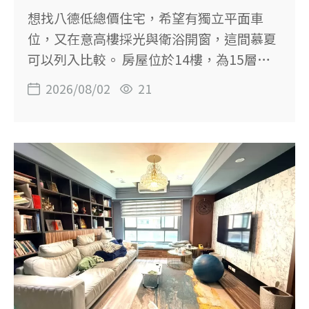
台：約17.65坪 土地坪數：3.08坪 樓層：4
想找八德低總價住宅，希望有獨立平面車
樓／共14樓 屋齡：約25.9年 車位：無 單
位，又在意高樓採光與衛浴開窗，這間慕夏
價：約33.51萬元／坪 登記用途：住家用
可以列入比較。 房屋位於14樓，為15層大
【大一房的空間優勢】 這間最大的特色，是
樓的次頂樓，建物24.52坪，規劃1房1廳1
2026/08/02
21
衛，另附平面車位。 總價698萬元，適合首
購、小資自住或有置產需求的買方。 【這間
房子的重點】 ◆ 總價698萬元，包含坡道平
面車位 ◆ 14樓次頂樓，視野與採光條件突
出 ◆ 1房1廳1衛，格局方正 ◆ 衛浴設有對
外窗 ◆ 主建物加陽台約10.95坪 ◆ 鄰近思
源公園及周邊公園綠地 ◆ 可銜接大湳與置
地廣場生活圈 ◆ 鄰近桃園捷運綠線G05站周
邊 【物件基本資料】 社區：慕夏 位置：桃
園市八德區正福二街 售價：698萬元 格局：
1房1廳1衛 建物坪數：24.52坪，含車位約