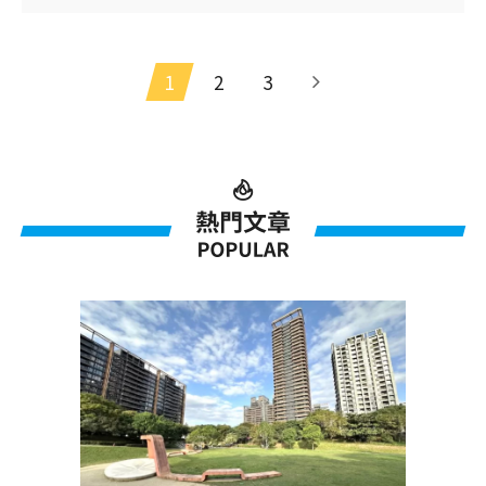
政園區。這 5 個利多都是真的,也都會影響中
路。 但影響的方式分成兩種樣貌:一種是整
片區域一同加分,一種是直接反映在成交價。
1
2
3
真正的差別,不在建設本身,而是你能不能實
際用到。 我在〈2026 桃園中路特區實測:天
堂或地獄〉寫過中路的最大抗性
&mdash;&mdash;沒有捷運、生活離不開
車。這篇要處理的是抗性的另一面:這 5 個建
設利多,該怎麼分開看,才不會踩雷。 台鐵中
路車站正在施工,但它不在中路重劃區 帶看
中路的時候,有兩件事最常從買方口中聽到,
也最常被拿來當議價的參考&mdash; 「台
鐵中路車站都開工了。」 「以後捷運會蓋到
這裡。」 聽起來都很合理。但把地圖拉近,
你會看到一個有意思的結構: 「中路車站」