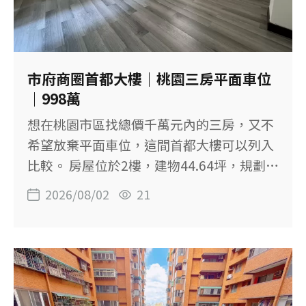
市府商圈首都大樓｜桃園三房平面車位
｜998萬
想在桃園市區找總價千萬元內的三房，又不
希望放棄平面車位，這間首都大樓可以列入
比較。 房屋位於2樓，建物44.64坪，規劃3
房2廳2衛，主建物加陽台約29.75坪，另附
2026/08/02
21
坡道平面車位。 三間房皆有擺放雙人床的空
間，並有三個陽台可分配洗衣、晾曬與收
納。 【這間房子的重點】 ◆ 總價998萬元，
三房加平面車位 ◆ 3房2廳2衛，適合首購家
庭 ◆ 主建物加陽台約29.75坪 ◆ 三間房皆