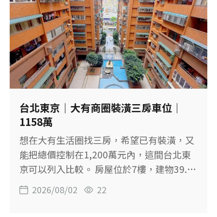
可擺放雙人床 ◆ 共三個陽台，空間運用較
有彈性 ◆ 一層3戶，全社區約48戶 ◆ 使用
天然瓦斯 ◆ 鄰近市場與桃園市立游泳池
【物件基本資料】 社區：首都大樓大廈 位
置：桃園市桃園區中山路 售價：998萬元 格
局：3房2廳2衛 建物坪數：44.64坪 主建
物：23.35坪 附屬建物：6.63坪 主建物＋陽
台：約29.75坪 土地坪數：8.74坪 樓層：2
台北東京｜大有商圈裝潢三房車位｜
樓／共6樓 屋齡：約31.1年 車位：坡道平面
1158萬
車位 單價：約22.36萬元／坪 登記用途：住
想在大有生活圈找三房，希望已有裝潢，又
家用 【三房與三陽台】 三間房皆有擺放雙
能把總價控制在1,200萬元內，這間台北東
人床的空間，適合家庭成員需要各自房間，
京可以列入比較。 房屋位於7樓，建物39.14
或想保留一
坪，規劃3房2廳2衛，主建物加陽台約25.46
2026/08/02
22
坪，另附坡道機械車位。 【這間房子的重
點】 ◆ 3房2廳2衛，總價1,158萬元 ◆ 主建