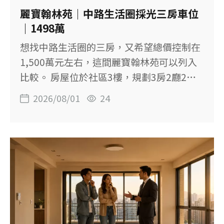
【物件基本資料】 社區：PK ONE／權視界
麗寶翰林苑｜中路生活圈採光三房車位
位置：桃園市桃園區力行路 售價：1,498萬
｜1498萬
元 格局：2房1廳1衛 建物坪數：29.55坪 主
想找中路生活圈的三房，又希望總價控制在
建物：17.82坪 附屬建物：2.29坪 主建物＋
1,500萬元左右，這間麗寶翰林苑可以列入
陽台：約20.11坪 土地坪數：4.99坪 樓層：
比較。 房屋位於社區3樓，規劃3房2廳2
15樓／共15樓 屋齡：約8.9年 單價：
衛，面向社區中庭，少了直接面對主要道路
2026/08/01
24
的車流干擾。 主建物加陽台約26.16坪，客
餐廳與三間房都有實際使用空間，另附平面
車位。 【這間房子的重點】 ◆ 3房2廳2衛，
適合家庭長期居住 ◆ 面向社區中庭，居住
環境相對單純 ◆ 室內採光良好，白天明亮
不壓迫 ◆ 廚具已更新，可減少入住前整理
項目 ◆ 固定坡道平面車位，停車方便 ◆ 鄰
近市府生活圈、力行市場及公園綠地 【物件