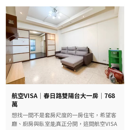
物加陽台約25.46坪 ◆ 前後陽台，採光與通
風較有條件 ◆ 室內已有裝潢，可減少入住
前整理時間 ◆ 附固定坡道機械車位 ◆ 鄰近
全聯與寶山黃昏市場 ◆ 周邊有桃林步道、
公園及運動中心 ◆ 鄰近國道客運路線 【物
件基本資料】 社區：台北東京 位置：桃園
市桃園區大有路 售價：1,158萬元 格局：3
房2廳2衛 建物坪數：39.14坪，含車位約
5.96坪 主建物：22.41坪 附屬建物：3.05坪
主建物＋陽台：約25.46坪 土地坪數：3.83
坪 樓層：7樓／共17樓 屋齡：約28.9年 車
航空VISA｜春日路雙陽台大一房｜768
位：坡道機械車位 登記用途：住家用 【裝
萬
潢與屋況】 室內已有裝潢，如果風格與保存
想找一間不是套房尺度的一房住宅，希望客
狀況符合需求，可以減少入住前的整理時
廳、廚房與臥室能真正分開，這間航空VISA
間。 但「免整理」是廣告語言，不是工程保