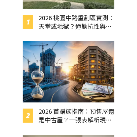
在國際路一段 &times; 宏昌十三街路口,是中
路重劃區東北角外側,離重劃區邊界大約 3 公
2026 桃園中路重劃區實測：
里。 從中
天堂或地獄？通勤抗性與房
價解析
2026 首購族指南：預售屋還
是中古屋？一張表解析現金
流壓力與交屋風險