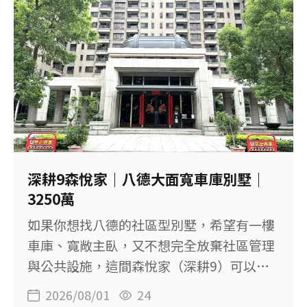
有完整裝潢，可減少入住前整理時間 ◆ 銷
售資料載明全室水電曾更新 ◆ 設有雙層氣
密窗 ◆ 附固定坡道平面車位 ◆ 位於龍安商
圈，鄰近市場與賣場 ◆ 大樓下方附近設有
公車站 【物件基本資料】 社區：輝煌世紀
位置：桃園市八德區中華路 售價：1,888萬
元 格局：4房2廳2衛 建物坪數：60.86坪，
含車位約8.30坪 主建物：30.83坪 附屬建
物：4.99坪 主建物＋陽台：約32.97坪 土地
深耕9森悅家｜八德大面寬車庫別墅｜
坪數：7.12坪 樓層：7樓／共15樓 屋齡：約
3250萬
18.3年 車位：固定坡道平面車位 登記用
如果你想找八德的社區型別墅，希望有一樓
途：住家用 【完整四房，適合換屋家庭】
車庫、寬敞主臥，又不想完全放棄社區管理
這間保有標準4房2廳2衛格局，主建物加陽
與公共設施，這間森悅家（深耕9）可以列
台約32.97坪
入比較。 房屋位於八德區豐吉路，地上1至4
2026/08/01
24
樓，建物79.76坪、土地23.89坪，規劃3房2