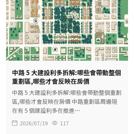
你問了，對方也不一定能說。 &bull; 真正的
重點，不是這三題不能問，而是它們都無法
替你做決定。真正影響買房品質的，是你能
不能自己判斷一間房子值不值得買。 買房時
可以問「屋主為什麼要賣」嗎？ 先講結論：
這題可以問，但別把答案當成判斷依據。 很
多人看完房、在桌邊坐下來，開口第一句就
是：「請問屋主為什麼要賣？」 這句話背後
中路 5 大建設利多拆解:哪些會帶動整個
的焦慮其實很單純。你怕社區有問題、怕鄰
重劃區,哪些才會反映在房價
居不好相處，也怕屋主是住得不舒服，才急
中路 5 大建設利多拆解:哪些會帶動整個重劃
著把房子脫手。 問題是，屋主說的可能是真
區,哪些才會反映在房價 中路重劃區周邊現
話，也可能只講了一部分，而這些你通常很
在有 5 個建設利多在推進
難查證。 你想想，如果仲介直接跟你說：
&mdash;&mdash;台鐵中路車站、捷運青
2026/07/19
117
「隔壁鄰居衛生習慣很差。」你大概不會
線 C05／C06、捷運橘線 2 站、桃園第二行
買；如果他說：「樓上小孩每天