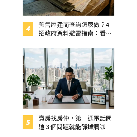
預售屋建商查詢怎麼做？4
招政府資料避雷指南：看透
建照與裁判書，遠離黑心建
商！
賣房找房仲，第一通電話問
這 3 個問題就能篩掉爛咖