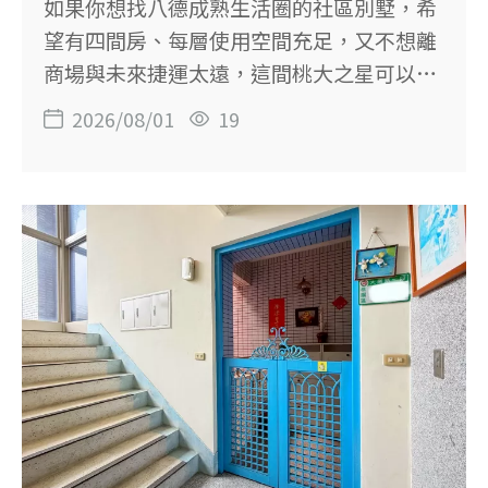
如果你想找八德成熟生活圈的社區別墅，希
28.8年 車位：B1固定坡道平面車位 單價：
望有四間房、每層使用空間充足，又不想離
約28.68萬元／坪 登記用途：住家用 物件編
商場與未來捷運太遠，這間桃大之星可以列
號：YC1043410
入比較。 房屋位於義勇街，地上1至5樓，建
2026/08/01
19
物88.04坪、土地26.03坪，規劃4房2廳5
衛，並附一樓獨立車庫。 鄰近八德置地生活
廣場、忠勇公園與學校，適合重視家庭空間
及生活便利性的換屋族。 【這間房子的重
點】 ◆ 鄰近忠勇公園 ◆ 鄰近八德置地生活
廣場 ◆ 開車約5分鐘可達捷運綠線G05站周
邊 ◆ 地上5層社區型別墅，建物約88坪 ◆
主建物約78.10坪，室內空間完整 ◆ 4房2廳
5衛，家庭使用更有彈性 ◆ 社區設有集中垃
圾處理區 ◆ 一樓設有獨立車庫 【物件基本
資料】 社區：新家坡No.13（桃大之星） 位