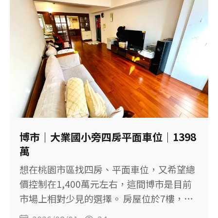
東可看山景 ◆ 原始三房改為兩房，室內尺
度更寬敞 ◆ 三面採光，有利室內自然通風
◆ 前後雙陽台，主臥另有獨立陽台 ◆ 兩套
衛浴皆有對外窗 ◆ 主臥衛浴設有嵌入式浴
缸及乾濕分離 ◆ 室內已有質感裝潢，保存
狀況良好 ◆ 附固定坡道平面車位 ◆ 鄰近大
湳森林公園 【物件基本資料】 社區：三本
千晴 位置：桃園市八德區大興路 售價：
2,398萬元 格局：現況2房2廳2衛，原始格
局為3房 建物坪數：58.14坪，含車位約
博市｜大業國小旁四房平面車位｜1398
11.36坪 主建物：27.54坪 附屬建物：5.23
萬
坪 主建物＋陽台：約30.59坪 土地坪數：
想在桃園市區找四房、平面車位，又希望總
8.48坪 樓層：14樓／共21樓 屋齡：約11.2
價控制在1,400萬元左右，這間博市是目前
年 車位：固定坡道平面車位 登記用途：住
市場上相對少見的選擇。 房屋位於7樓，為8
家用 【三房改兩房，換來更寬敞的生活】
層華廈的次頂樓，建物48.75坪，規劃4房2