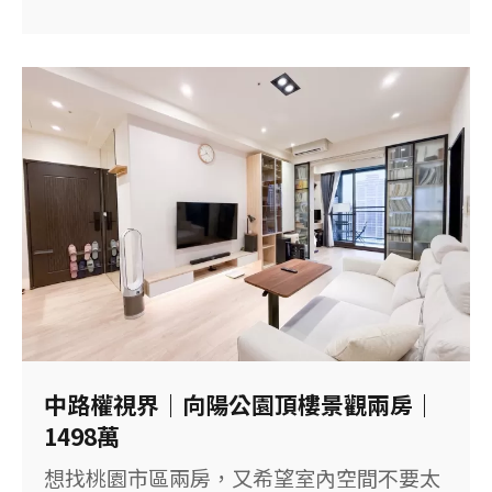
廳3衛。 相較把房間數量塞滿的傳統透天，
這間把較多空間留給主臥與日常活動區域，
適合重視居住尺度的家庭。 【這間房子的重
點】 ◆ 地上4層社區型別墅，室內空間完整
◆ 一樓規劃獨立車庫，停車與進出方便 ◆
建物79.76坪，主建物加陽台約71.67坪 ◆ 3
房2廳3衛，單層空間較為寬裕 ◆ 主臥採單
層規劃，保有完整休息空間 ◆ 衛浴設有對
外窗，有助採光與通風 ◆ 房屋面寬條件不
錯，有利室內自然採光 ◆ 社區型別墅可使
用部分社區公共設施 ◆ 鄰近興豐路生活圈
【物件基本資料】 社區：森悅家（銷售名
中路權視界｜向陽公園頂樓景觀兩房｜
稱：深耕9） 位置：桃園市八德區豐吉路 售
1498萬
價：3,250萬元 格局：3房2廳3衛 建物坪
想找桃園市區兩房，又希望室內空間不要太