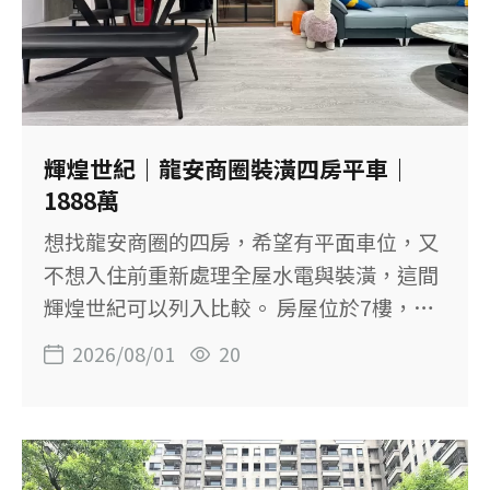
大業路生活圈及學校 【物件基本資料】 社
區：陽光閣廈 位置：桃園市桃園區大業路一
段 售價：1,668萬元 格局：3房2廳2衛 建物
坪數：49.88坪 主建物：29.04坪 附屬建
物：3.65坪 主建物＋陽台：約32.69坪 土地
輝煌世紀｜龍安商圈裝潢四房平車｜
坪數：7.57坪 樓層：8樓／共9樓 屋齡：約
1888萬
27.2年 車位：刊登資料標示子母車位，基本
想找龍安商圈的四房，希望有平面車位，又
資料登載坡道平面固定車位 單價：約33.44
不想入住前重新處理全屋水電與裝潢，這間
萬元／坪 登記用途：住家用 【超過32坪的
輝煌世紀可以列入比較。 房屋位於7樓，建
大三房空
物60.86坪，規劃4房2廳2衛，主建物加陽台
2026/08/01
20
約32.97坪，另附平面車位。 室內已有完整
裝潢，近期全室水電更新。 【這間房子的重
點】 ◆ 正四房格局，適合家庭成員較多的
買方 ◆ 主建物加陽台約32.97坪 ◆ 室內已